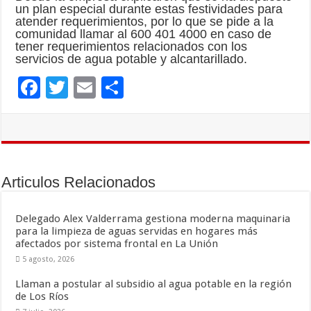
un plan especial durante estas festividades para
atender requerimientos, por lo que se pide a la
comunidad llamar al 600 401 4000 en caso de
tener requerimientos relacionados con los
servicios de agua potable y alcantarillado.
F
T
E
C
ac
wi
m
o
e
tt
ai
m
b
er
l
p
o
ar
Articulos Relacionados
o
ti
k
r
Delegado Alex Valderrama gestiona moderna maquinaria
para la limpieza de aguas servidas en hogares más
afectados por sistema frontal en La Unión
5 agosto, 2026
Llaman a postular al subsidio al agua potable en la región
de Los Ríos