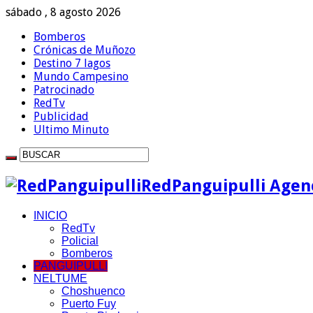
sábado , 8 agosto 2026
Bomberos
Crónicas de Muñozo
Destino 7 lagos
Mundo Campesino
Patrocinado
RedTv
Publicidad
Ultimo Minuto
RedPanguipulli Agenc
INICIO
RedTv
Policial
Bomberos
PANGUIPULLI
NELTUME
Choshuenco
Puerto Fuy