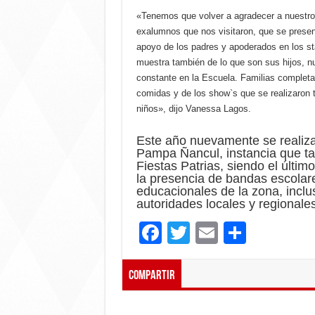
«Tenemos que volver a agradecer a nuestr
exalumnos que nos visitaron, que se present
apoyo de los padres y apoderados en los sta
muestra también de lo que son sus hijos, 
constante en la Escuela. Familias completa
comidas y de los show`s que se realizaron t
niños», dijo Vanessa Lagos.
Este año nuevamente se realizar
Pampa Ñancul, instancia que ta
Fiestas Patrias, siendo el últim
la presencia de bandas escolar
educacionales de la zona, incl
autoridades locales y regionale
F
T
E
C
ac
wi
m
o
e
tt
ai
m
Compartir
b
er
l
p