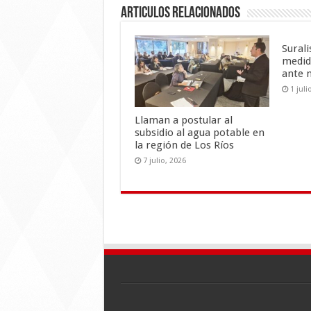
o
ar
Articulos Relacionados
o
ti
k
r
Sural
medid
ante 
1 juli
Llaman a postular al
subsidio al agua potable en
la región de Los Ríos
7 julio, 2026