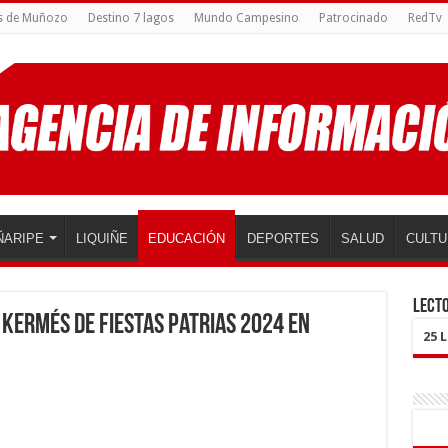
s de Muñozo
Destino 7 lagos
Mundo Campesino
Patrocinado
RedTv
ÑARIPE
LIQUIÑE
EDUCACIÓN
DEPORTES
SALUD
CULTU
LECTO
 Kermés de Fiestas Patrias 2024 en
25 