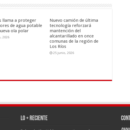
is llama a proteger
Nuevo camión de última
ores de agua potable
tecnología reforzará
nueva ola polar
mantención del
alcantarillado en once
o, 2026
comunas de la región de
Los Ríos
25 junio, 2026
LO + RECIENTE
CON
PANG