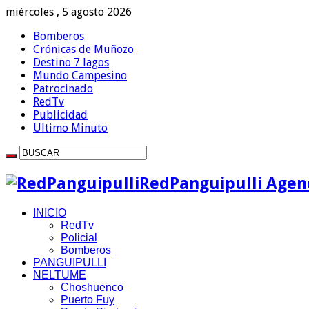
miércoles , 5 agosto 2026
Bomberos
Crónicas de Muñozo
Destino 7 lagos
Mundo Campesino
Patrocinado
RedTv
Publicidad
Ultimo Minuto
RedPanguipulli Agenc
INICIO
RedTv
Policial
Bomberos
PANGUIPULLI
NELTUME
Choshuenco
Puerto Fuy