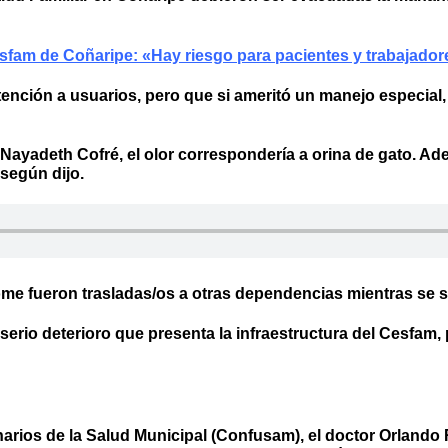
fam de Coñaripe: «Hay riesgo para pacientes y trabajador
atención a usuarios, pero que si ameritó un manejo especial
ayadeth Cofré, el olor correspondería a orina de gato. Ademá
 según dijo.
ome fueron trasladas/os a otras dependencias mientras se s
serio deterioro que presenta la infraestructura del Cesfam
narios de la Salud Municipal (Confusam), el doctor Orland