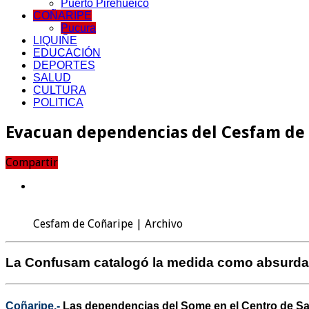
Puerto Pirehueico
COÑARIPE
Pucura
LIQUIÑE
EDUCACIÓN
DEPORTES
SALUD
CULTURA
POLITICA
Evacuan dependencias del Cesfam de C
Compartir
Cesfam de Coñaripe | Archivo
La Confusam catalogó la medida como absurda y l
Coñaripe.-
Las dependencias del Some en el Centro de Sal