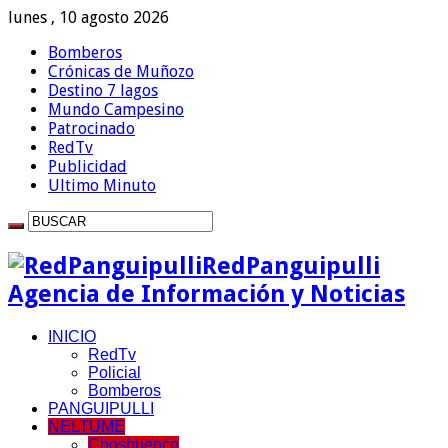
lunes , 10 agosto 2026
Bomberos
Crónicas de Muñozo
Destino 7 lagos
Mundo Campesino
Patrocinado
RedTv
Publicidad
Ultimo Minuto
RedPanguipulli
Agencia de Información y Noticias
INICIO
RedTv
Policial
Bomberos
PANGUIPULLI
NELTUME
Choshuenco