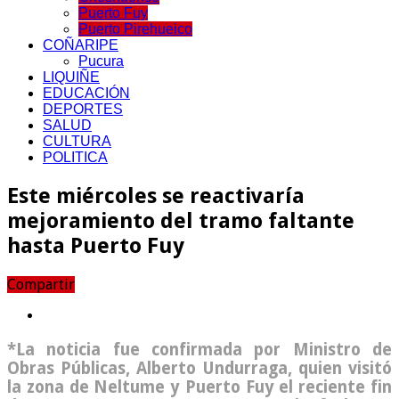
Puerto Fuy
Puerto Pirehueico
COÑARIPE
Pucura
LIQUIÑE
EDUCACIÓN
DEPORTES
SALUD
CULTURA
POLITICA
Este miércoles se reactivaría
mejoramiento del tramo faltante
hasta Puerto Fuy
Compartir
*La noticia fue confirmada por Ministro de
Obras Públicas, Alberto Undurraga, quien visitó
la zona de Neltume y Puerto Fuy el reciente fin