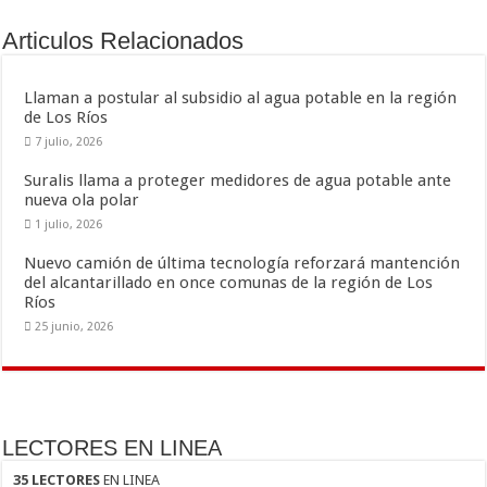
o
ar
Articulos Relacionados
o
ti
k
r
Llaman a postular al subsidio al agua potable en la región
de Los Ríos
7 julio, 2026
Suralis llama a proteger medidores de agua potable ante
nueva ola polar
1 julio, 2026
Nuevo camión de última tecnología reforzará mantención
del alcantarillado en once comunas de la región de Los
Ríos
25 junio, 2026
LECTORES EN LINEA
35 LECTORES
EN LINEA