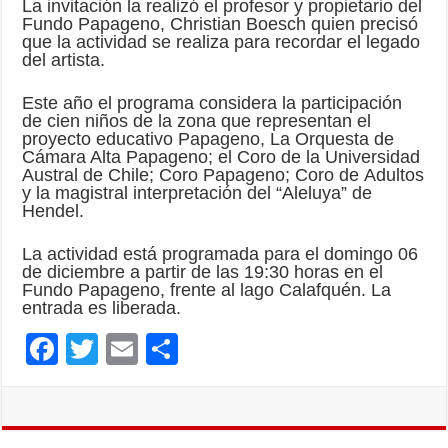
La invitación la realizó el profesor y propietario del
Fundo Papageno, Christian Boesch quien precisó
que la actividad se realiza para recordar el legado
del artista.
Este año el programa considera la participación
de cien niños de la zona que representan el
proyecto educativo Papageno, La Orquesta de
Cámara Alta Papageno; el Coro de la Universidad
Austral de Chile; Coro Papageno; Coro de Adultos
y la magistral interpretación del “Aleluya” de
Hendel.
La actividad está programada para el domingo 06
de diciembre a partir de las 19:30 horas en el
Fundo Papageno, frente al lago Calafquén. La
entrada es liberada.
F
T
E
C
ac
wi
m
o
e
tt
ai
m
b
er
l
p