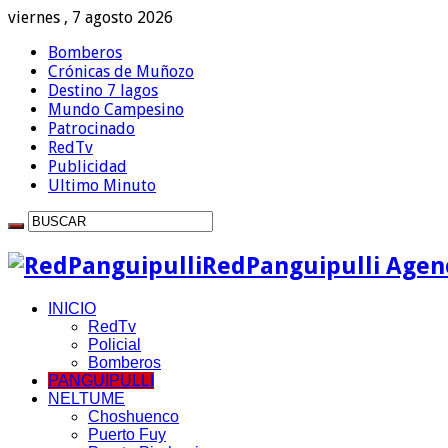
viernes , 7 agosto 2026
Bomberos
Crónicas de Muñozo
Destino 7 lagos
Mundo Campesino
Patrocinado
RedTv
Publicidad
Ultimo Minuto
RedPanguipulli Agenc
INICIO
RedTv
Policial
Bomberos
PANGUIPULLI
NELTUME
Choshuenco
Puerto Fuy