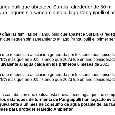
guipulli que abastece Suralis -alrededor de 50 millo
ue lleguen sin saneamiento al lago Panguipulli el pr
0 días
las familias de Panguipulli que abastece Suralis -alrededo
n que lleguen sin saneamiento al lago Panguipulli el primer se
lo que respecta a afectación generada por los continuos episodi
 78% más que en 2023, siendo que 2023 fue un año considerado
uivalente al agua caída en los primeros 6 meses
de 2023.
lo que respecta a afectación generada por los continuos episodi
 78% más que en 2023, siendo que 2023 fue un año considerado 
la contribución que realiza esta nueva tecnología que fue comp
 los estanques de tormenta de Panguipulli han logrado evita
es equivalente a un mes de consumo de agua potable de las f
ues para proteger el Medio Ambiente
”.