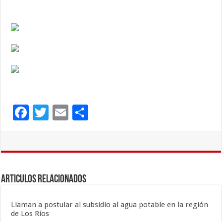
F
T
E
C
ac
wi
m
o
e
tt
ai
m
b
er
l
p
o
ar
Articulos Relacionados
o
ti
k
r
Llaman a postular al subsidio al agua potable en la región
de Los Ríos