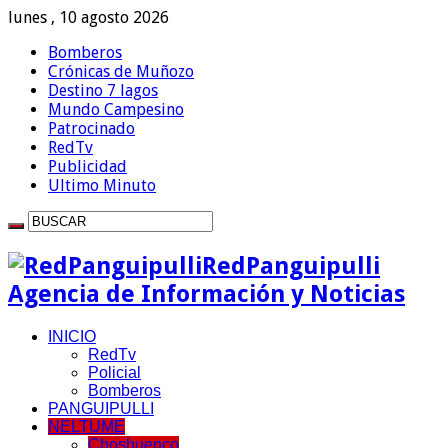
lunes , 10 agosto 2026
Bomberos
Crónicas de Muñozo
Destino 7 lagos
Mundo Campesino
Patrocinado
RedTv
Publicidad
Ultimo Minuto
RedPanguipulli
Agencia de Información y Noticias
INICIO
RedTv
Policial
Bomberos
PANGUIPULLI
NELTUME
Choshuenco