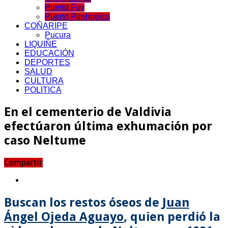
Puerto Fuy
Puerto Pirehueico
COÑARIPE
Pucura
LIQUIÑE
EDUCACIÓN
DEPORTES
SALUD
CULTURA
POLITICA
En el cementerio de Valdivia
efectúaron última exhumación por
caso Neltume
Compartir
Buscan los restos óseos de
Juan
Ángel Ojeda Aguayo
, quien perdió la