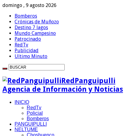
domingo , 9 agosto 2026
Bomberos
Crónicas de Muñozo
Destino 7 lagos
Mundo Campesino
Patrocinado
RedTv
Publicidad
Ultimo Minuto
RedPanguipulli
Agencia de Información y Noticias
INICIO
RedTv
Policial
Bomberos
PANGUIPULLI
NELTUME
Choshuenco