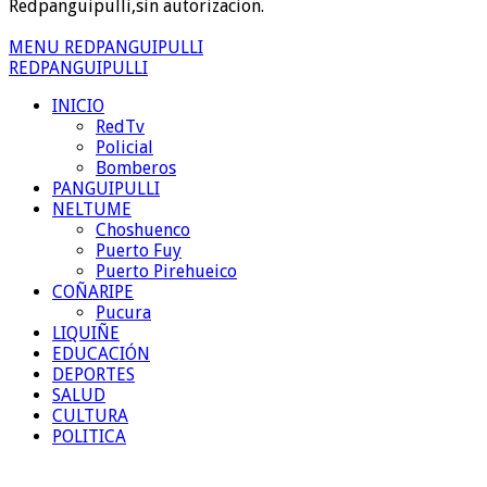
Redpanguipulli,sin autorizacion.
MENU REDPANGUIPULLI
REDPANGUIPULLI
INICIO
RedTv
Policial
Bomberos
PANGUIPULLI
NELTUME
Choshuenco
Puerto Fuy
Puerto Pirehueico
COÑARIPE
Pucura
LIQUIÑE
EDUCACIÓN
DEPORTES
SALUD
CULTURA
POLITICA