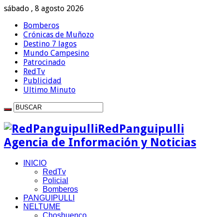
sábado , 8 agosto 2026
Bomberos
Crónicas de Muñozo
Destino 7 lagos
Mundo Campesino
Patrocinado
RedTv
Publicidad
Ultimo Minuto
RedPanguipulli
Agencia de Información y Noticias
INICIO
RedTv
Policial
Bomberos
PANGUIPULLI
NELTUME
Choshuenco