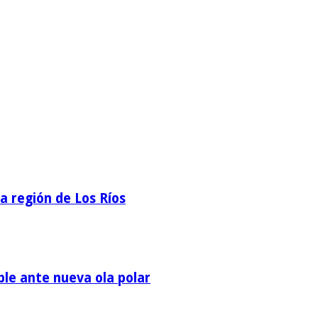
la región de Los Ríos
ble ante nueva ola polar