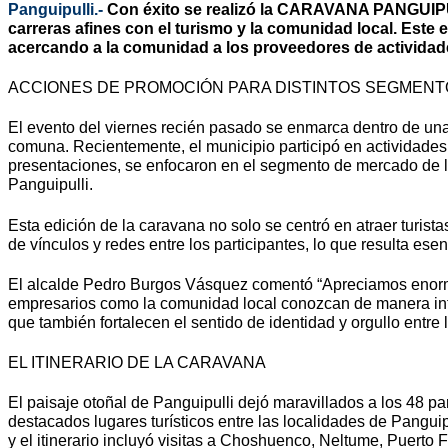
Panguipulli.-
Con éxito se realizó la CARAVANA PANGUIPUL
carreras afines con el turismo y la comunidad local. Este 
acercando a la comunidad a los proveedores de actividades
ACCIONES DE PROMOCIÓN PARA DISTINTOS SEGMENT
El evento del viernes recién pasado se enmarca dentro de una
comuna. Recientemente, el municipio participó en actividades 
presentaciones, se enfocaron en el segmento de mercado de l
Panguipulli.
Esta edición de la caravana no solo se centró en atraer turist
de vínculos y redes entre los participantes, lo que resulta esenc
El alcalde Pedro Burgos Vásquez comentó “Apreciamos enormeme
empresarios como la comunidad local conozcan de manera integr
que también fortalecen el sentido de identidad y orgullo entre l
EL ITINERARIO DE LA CARAVANA
El paisaje otoñal de Panguipulli dejó maravillados a los 48 par
destacados lugares turísticos entre las localidades de Panguipu
y el itinerario incluyó visitas a Choshuenco, Neltume, Puerto F