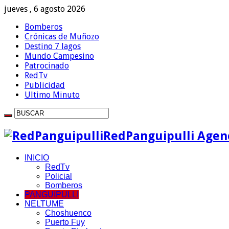
jueves , 6 agosto 2026
Bomberos
Crónicas de Muñozo
Destino 7 lagos
Mundo Campesino
Patrocinado
RedTv
Publicidad
Ultimo Minuto
RedPanguipulli Agenc
INICIO
RedTv
Policial
Bomberos
PANGUIPULLI
NELTUME
Choshuenco
Puerto Fuy