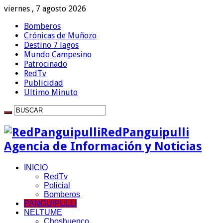
viernes , 7 agosto 2026
Bomberos
Crónicas de Muñozo
Destino 7 lagos
Mundo Campesino
Patrocinado
RedTv
Publicidad
Ultimo Minuto
RedPanguipulli
Agencia de Información y Noticias
INICIO
RedTv
Policial
Bomberos
PANGUIPULLI
NELTUME
Choshuenco