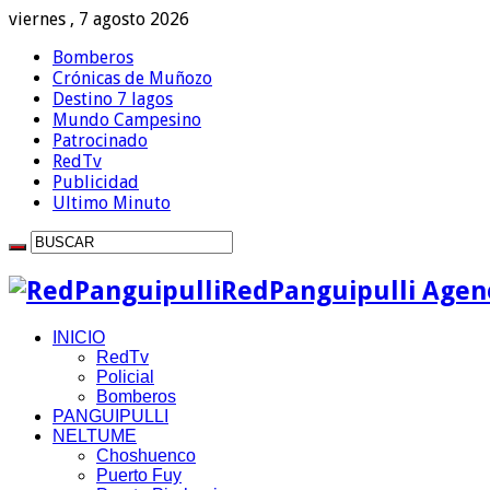
viernes , 7 agosto 2026
Bomberos
Crónicas de Muñozo
Destino 7 lagos
Mundo Campesino
Patrocinado
RedTv
Publicidad
Ultimo Minuto
RedPanguipulli Agenc
INICIO
RedTv
Policial
Bomberos
PANGUIPULLI
NELTUME
Choshuenco
Puerto Fuy