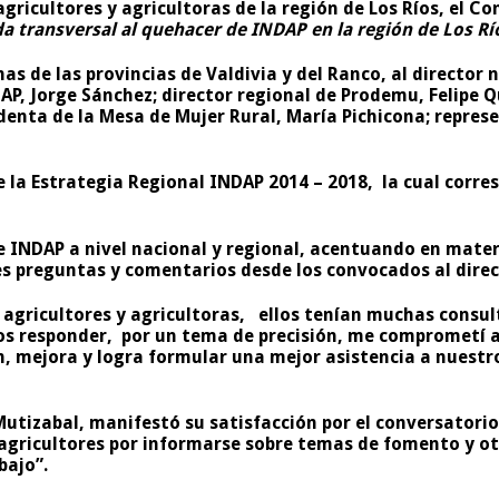
agricultores y agricultoras de la región de Los Ríos, el C
a transversal al quehacer de INDAP en la región de Los Rí
s de las provincias de Valdivia y del Ranco
, al director
DAP, Jorge Sánchez; director regional de Prodemu, Felipe 
enta de la Mesa de Mujer Rural, María Pichicona; represen
e la
Estrategia Regional INDAP 2014 – 2018
, la cual corr
de INDAP a nivel nacional y regional, acentuando en mat
es preguntas y comentarios desde los convocados al direc
agricultores y agricultoras, ellos tenían muchas consult
s responder, por un tema de precisión, me comprometí a 
n, mejora y logra formular una mejor asistencia a nuestr
Mutizabal
, manifestó su satisfacción por el conversatori
s agricultores por informarse sobre temas de fomento y o
bajo”.