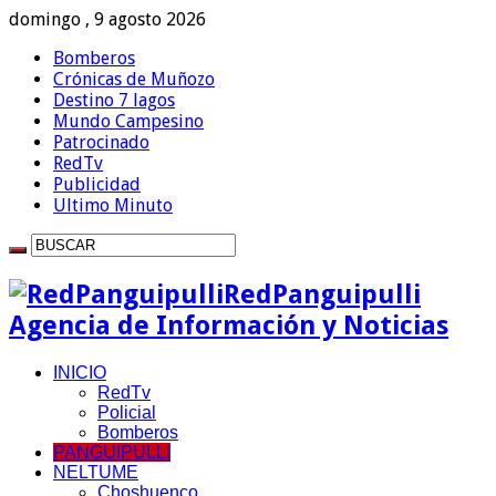
domingo , 9 agosto 2026
Bomberos
Crónicas de Muñozo
Destino 7 lagos
Mundo Campesino
Patrocinado
RedTv
Publicidad
Ultimo Minuto
RedPanguipulli
Agencia de Información y Noticias
INICIO
RedTv
Policial
Bomberos
PANGUIPULLI
NELTUME
Choshuenco