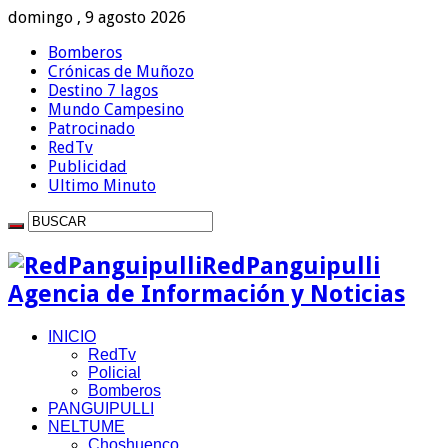
domingo , 9 agosto 2026
Bomberos
Crónicas de Muñozo
Destino 7 lagos
Mundo Campesino
Patrocinado
RedTv
Publicidad
Ultimo Minuto
RedPanguipulli
Agencia de Información y Noticias
INICIO
RedTv
Policial
Bomberos
PANGUIPULLI
NELTUME
Choshuenco