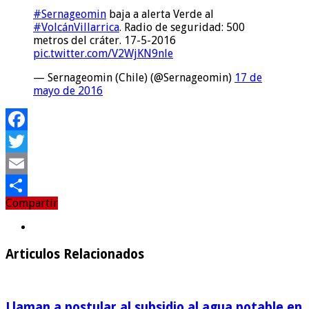
#Sernageomin
baja a alerta Verde al
#VolcánVillarrica
. Radio de seguridad: 500
metros del cráter. 17-5-2016
pic.twitter.com/V2WjKN9nle
— Sernageomin (Chile) (@Sernageomin)
17 de
mayo de 2016
Facebook
Twitter
Email
Compartir
Compartir
Articulos Relacionados
Llaman a postular al subsidio al agua potable en