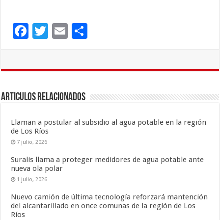
F
T
E
C
ac
wi
m
o
e
tt
ai
m
b
er
l
p
o
ar
Articulos Relacionados
o
ti
k
r
Llaman a postular al subsidio al agua potable en la región
de Los Ríos
7 julio, 2026
Suralis llama a proteger medidores de agua potable ante
nueva ola polar
1 julio, 2026
Nuevo camión de última tecnología reforzará mantención
del alcantarillado en once comunas de la región de Los
Ríos