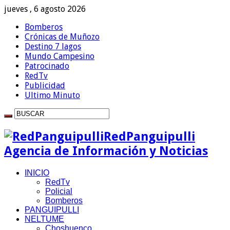
jueves , 6 agosto 2026
Bomberos
Crónicas de Muñozo
Destino 7 lagos
Mundo Campesino
Patrocinado
RedTv
Publicidad
Ultimo Minuto
RedPanguipulli
Agencia de Información y Noticias
INICIO
RedTv
Policial
Bomberos
PANGUIPULLI
NELTUME
Choshuenco