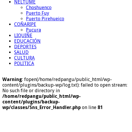
NELTUME
Choshuenco
Puerto Fuy
Puerto Pirehueico
COÑARIPE
Pucura
LIQUIÑE
EDUCACIÓN
DEPORTES
SALUD
CULTURA
POLITICA
Warning
: fopen(/home/redpangu/public_html/wp-
content/plugins/backup-wp/log.txt): failed to open stream:
No such file or directory in
/home/redpangu/public_html/wp-
content/plugins/backup-
wp/classes/Sns_Error_Handler.php
on line
81