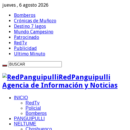
jueves , 6 agosto 2026
Bomberos
Crónicas de Muñozo
Destino 7 lagos
Mundo Campesino
Patrocinado
RedTv
Publicidad
Ultimo Minuto
RedPanguipulli
Agencia de Información y Noticias
INICIO
RedTv
Policial
Bomberos
PANGUIPULLI
NELTUME
Choshuenco