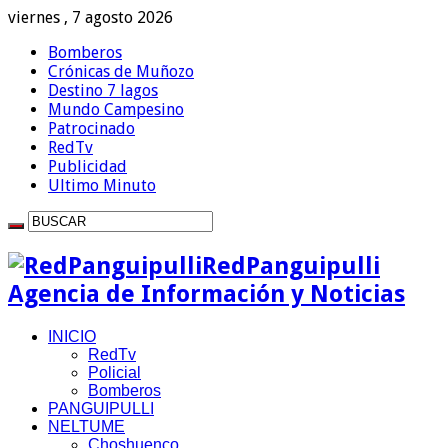
viernes , 7 agosto 2026
Bomberos
Crónicas de Muñozo
Destino 7 lagos
Mundo Campesino
Patrocinado
RedTv
Publicidad
Ultimo Minuto
RedPanguipulli
Agencia de Información y Noticias
INICIO
RedTv
Policial
Bomberos
PANGUIPULLI
NELTUME
Choshuenco