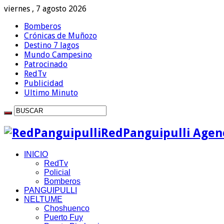
viernes , 7 agosto 2026
Bomberos
Crónicas de Muñozo
Destino 7 lagos
Mundo Campesino
Patrocinado
RedTv
Publicidad
Ultimo Minuto
RedPanguipulli Agenc
INICIO
RedTv
Policial
Bomberos
PANGUIPULLI
NELTUME
Choshuenco
Puerto Fuy