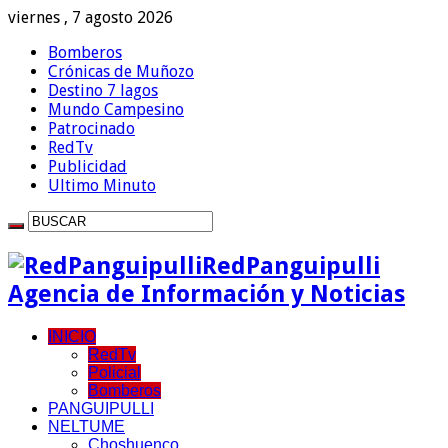
viernes , 7 agosto 2026
Bomberos
Crónicas de Muñozo
Destino 7 lagos
Mundo Campesino
Patrocinado
RedTv
Publicidad
Ultimo Minuto
RedPanguipulli
Agencia de Información y Noticias
INICIO
RedTv
Policial
Bomberos
PANGUIPULLI
NELTUME
Choshuenco