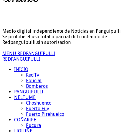
+56 9 6806 9543
Medio digital independiente de Noticias en Panguipulli
Se prohibe el uso total o parcial del contenido de
Redpanguipulli,sin autorizacion.
MENU REDPANGUIPULLI
REDPANGUIPULLI
INICIO
RedTv
Policial
Bomberos
PANGUIPULLI
NELTUME
Choshuenco
Puerto Fuy
Puerto Pirehueico
COÑARIPE
Pucura
LIQUIÑE