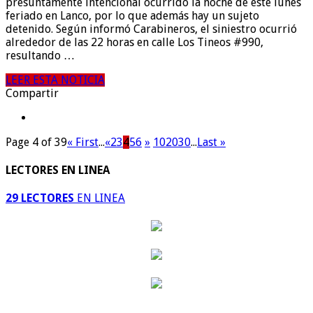
presuntamente intencional ocurrido la noche de este lunes
feriado en Lanco, por lo que además hay un sujeto
detenido. Según informó Carabineros, el siniestro ocurrió
alrededor de las 22 horas en calle Los Tineos #990,
resultando …
LEER ESTA NOTICIA
Compartir
Page 4 of 39
« First
...
«
2
3
4
5
6
»
10
20
30
...
Last »
LECTORES EN LINEA
29 LECTORES
EN LINEA