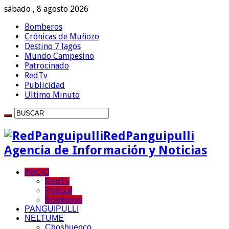
sábado , 8 agosto 2026
Bomberos
Crónicas de Muñozo
Destino 7 lagos
Mundo Campesino
Patrocinado
RedTv
Publicidad
Ultimo Minuto
RedPanguipulli
Agencia de Información y Noticias
INICIO
RedTv
Policial
Bomberos
PANGUIPULLI
NELTUME
Choshuenco