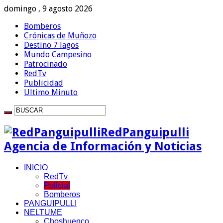
domingo , 9 agosto 2026
Bomberos
Crónicas de Muñozo
Destino 7 lagos
Mundo Campesino
Patrocinado
RedTv
Publicidad
Ultimo Minuto
RedPanguipulli
Agencia de Información y Noticias
INICIO
RedTv
Policial
Bomberos
PANGUIPULLI
NELTUME
Choshuenco