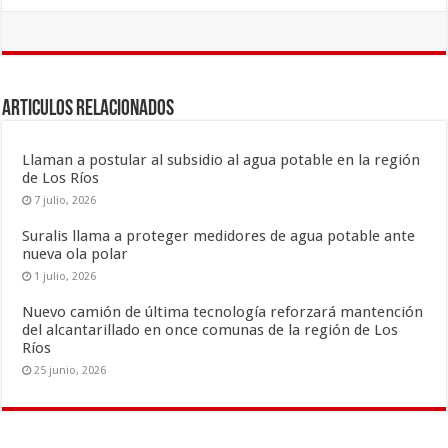
ac
wi
m
o
e
tt
ai
m
b
er
l
p
o
ar
Articulos Relacionados
o
ti
k
r
Llaman a postular al subsidio al agua potable en la región
de Los Ríos
7 julio, 2026
Suralis llama a proteger medidores de agua potable ante
nueva ola polar
1 julio, 2026
Nuevo camión de última tecnología reforzará mantención
del alcantarillado en once comunas de la región de Los
Ríos
25 junio, 2026