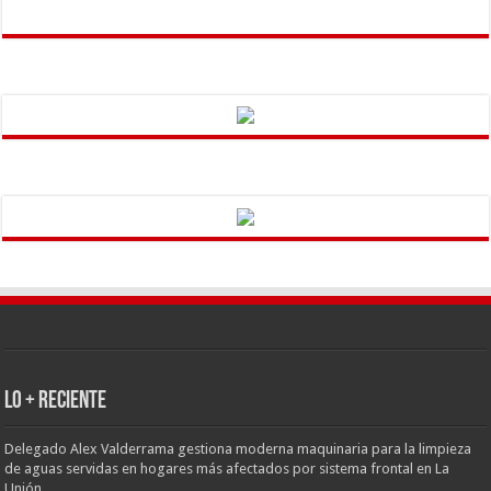
LO + RECIENTE
Delegado Alex Valderrama gestiona moderna maquinaria para la limpieza
de aguas servidas en hogares más afectados por sistema frontal en La
Unión