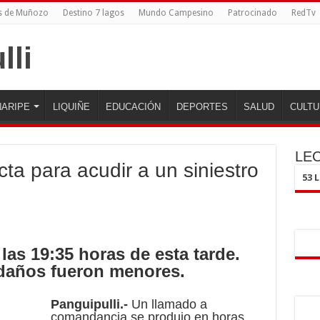
s de Muñozo
Destino 7 lagos
Mundo Campesino
Patrocinado
RedTv
ARIPE
LIQUIÑE
EDUCACIÓN
DEPORTES
SALUD
CULTU
LE
ta para acudir a un siniestro
53 
 las 19:35 horas de esta tarde.
daños fueron menores.
Panguipulli.-
Un llamado a
comandancia se produjo en horas