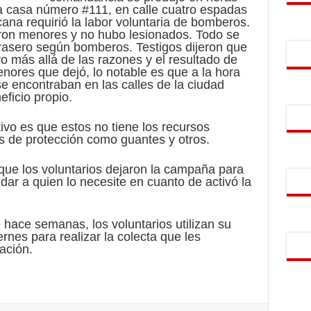
la casa número #111, en calle cuatro espadas
cana requirió la labor voluntaria de bomberos.
ron menores y no hubo lesionados. Todo se
brasero según bomberos. Testigos dijeron que
ero más allá de las razones y el resultado de
nores que dejó, lo notable es que a la hora
se encontraban en las calles de la ciudad
eficio propio.
vo es que estos no tiene los recursos
s de protección como guantes y otros.
 que los voluntarios dejaron la campaña para
udar a quien lo necesite en cuanto de activó la
ace semanas, los voluntarios utilizan su
ernes para realizar la colecta que les
ación.