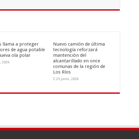
is llama a proteger
Nuevo camión de última
ores de agua potable
tecnología reforzará
nueva ola polar
mantención del
alcantarillado en once
o, 2026
comunas de la región de
Los Ríos
25 junio, 2026