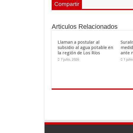
e
tt
ai
m
Compartir
b
er
l
p
o
ar
Articulos Relacionados
o
ti
k
r
Llaman a postular al
Sural
subsidio al agua potable en
medid
la región de Los Ríos
ante 
7 julio, 2026
1 juli