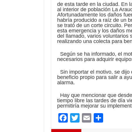
de esta tarde en la ciudad. En 
al interior de población La Arau
Afortunadamente los daños fue
habría producido a raíz de un 
se trató de un corte circuito. P
esta emergencia y los daños me
del llamado, varios voluntarios 
realizando una colecta para ben
Según se ha informado, el moti
necesarios para adquirir equipo
Sin importar el motivo, se dijo
beneficio propio para salir a ay
alarma.
Hay que mencionar que desde h
tiempo libre las tardes de día vi
permitiría mejorar su implement
F
T
E
C
ac
wi
m
o