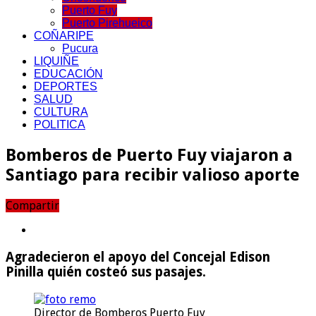
Puerto Fuy
Puerto Pirehueico
COÑARIPE
Pucura
LIQUIÑE
EDUCACIÓN
DEPORTES
SALUD
CULTURA
POLITICA
Bomberos de Puerto Fuy viajaron a
Santiago para recibir valioso aporte
Compartir
Agradecieron el apoyo del Concejal Edison
Pinilla quién costeó sus pasajes.
Director de Bomberos Puerto Fuy