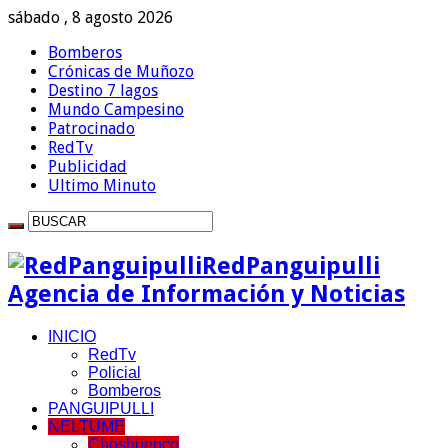
sábado , 8 agosto 2026
Bomberos
Crónicas de Muñozo
Destino 7 lagos
Mundo Campesino
Patrocinado
RedTv
Publicidad
Ultimo Minuto
RedPanguipulli
Agencia de Información y Noticias
INICIO
RedTv
Policial
Bomberos
PANGUIPULLI
NELTUME
Choshuenco