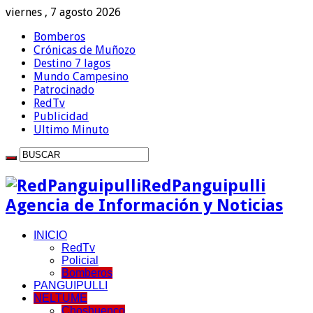
viernes , 7 agosto 2026
Bomberos
Crónicas de Muñozo
Destino 7 lagos
Mundo Campesino
Patrocinado
RedTv
Publicidad
Ultimo Minuto
RedPanguipulli
Agencia de Información y Noticias
INICIO
RedTv
Policial
Bomberos
PANGUIPULLI
NELTUME
Choshuenco