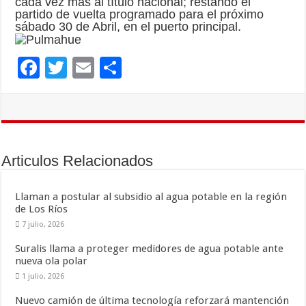
cada vez más al título nacional; restando el
partido de vuelta programado para el próximo
sábado 30 de Abril, en el puerto principal.
F
T
E
C
ac
wi
m
o
e
tt
ai
m
b
er
l
p
o
ar
Articulos Relacionados
o
ti
k
r
Llaman a postular al subsidio al agua potable en la región
de Los Ríos
7 julio, 2026
Suralis llama a proteger medidores de agua potable ante
nueva ola polar
1 julio, 2026
Nuevo camión de última tecnología reforzará mantención