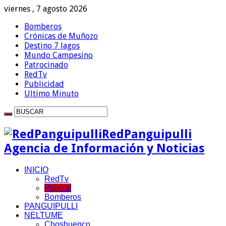
viernes , 7 agosto 2026
Bomberos
Crónicas de Muñozo
Destino 7 lagos
Mundo Campesino
Patrocinado
RedTv
Publicidad
Ultimo Minuto
RedPanguipulli
Agencia de Información y Noticias
INICIO
RedTv
Policial
Bomberos
PANGUIPULLI
NELTUME
Choshuenco