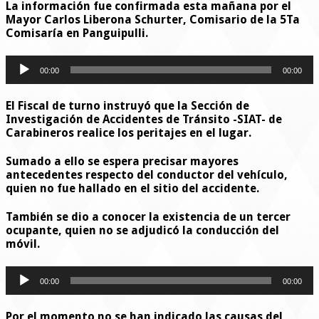
La información fue confirmada esta mañana por el
Mayor Carlos Liberona Schurter, Comisario de la 5Ta
Comisaría en Panguipulli.
Reproductor
00:00
00:00
de
audio
El Fiscal de turno instruyó que la Sección de
Investigación de Accidentes de Tránsito -SIAT- de
Carabineros realice los peritajes en el lugar.
Sumado a ello se espera precisar mayores
antecedentes respecto del conductor del vehículo,
quien no fue hallado en el sitio del accidente.
También se dio a conocer la existencia de un tercer
ocupante, quien no se adjudicó la conducción del
móvil.
Reproductor
00:00
00:00
de
audio
Por el momento no se han indicado las causas del