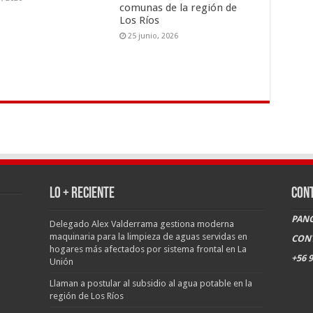
comunas de la región de
Los Ríos
25 junio, 2026
LO + RECIENTE
CON
PANG
Delegado Alex Valderrama gestiona moderna
maquinaria para la limpieza de aguas servidas en
CON
hogares más afectados por sistema frontal en La
+56 9
Unión
Llaman a postular al subsidio al agua potable en la
región de Los Ríos