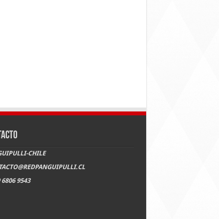
TACTO
UIPULLI-CHILE
TACTO@REDPANGUIPULLI.CL
 6806 9543