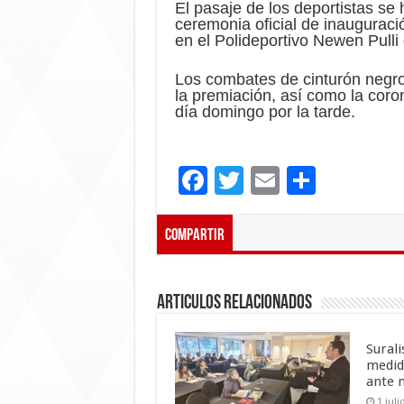
El pasaje de los deportistas se 
ceremonia oficial de inauguraci
en el Polideportivo Newen Pulli 
Los combates de cinturón negr
la premiación, así como la coro
día domingo por la tarde.
F
T
E
C
ac
wi
m
o
e
tt
ai
m
Compartir
b
er
l
p
o
ar
Articulos Relacionados
o
ti
k
r
Sural
medid
ante 
1 juli