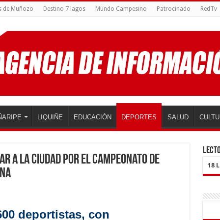
s de Muñozo
Destino 7 lagos
Mundo Campesino
Patrocinado
RedTv
ÑARIPE
LIQUIÑE
EDUCACIÓN
DEPORTES
SALUD
CULTU
LECTO
ar a la ciudad por el Campeonato de
18 
ana
00 deportistas, con