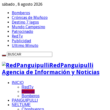
sábado , 8 agosto 2026
Bomberos
Crónicas de Muñozo
Destino 7 lagos
Mundo Campesino
Patrocinado
RedTv
Publicidad
Ultimo Minuto
RedPanguipulli
Agencia de Información y Noticias
INICIO
RedTv
Policial
Bomberos
PANGUIPULLI
NELTUME
Choshuenco