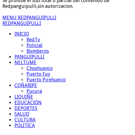
Se prohibe el uso total o parcial del contenido de
Redpanguipulli,sin autorizacion.
MENU REDPANGUIPULLI
REDPANGUIPULLI
INICIO
RedTv
Policial
Bomberos
PANGUIPULLI
NELTUME
Choshuenco
Puerto Fuy
Puerto Pirehueico
COÑARIPE
Pucura
LIQUIÑE
EDUCACIÓN
DEPORTES
SALUD
CULTURA
POLITICA