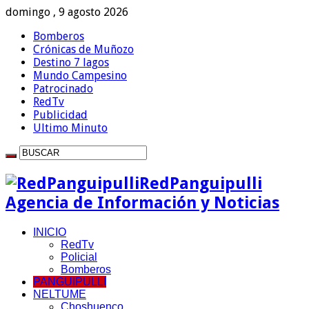
domingo , 9 agosto 2026
Bomberos
Crónicas de Muñozo
Destino 7 lagos
Mundo Campesino
Patrocinado
RedTv
Publicidad
Ultimo Minuto
RedPanguipulli
Agencia de Información y Noticias
INICIO
RedTv
Policial
Bomberos
PANGUIPULLI
NELTUME
Choshuenco