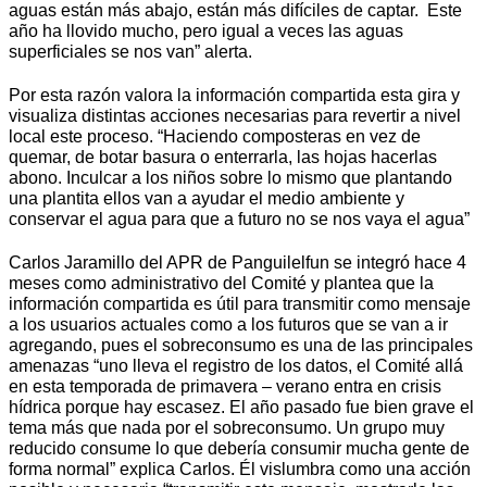
aguas están más abajo, están más difíciles de captar. Este
año ha llovido mucho, pero igual a veces las aguas
superficiales se nos van” alerta.
Por esta razón valora la información compartida esta gira y
visualiza distintas acciones necesarias para revertir a nivel
local este proceso. “Haciendo composteras en vez de
quemar, de botar basura o enterrarla, las hojas hacerlas
abono. Inculcar a los niños sobre lo mismo que plantando
una plantita ellos van a ayudar el medio ambiente y
conservar el agua para que a futuro no se nos vaya el agua”
Carlos Jaramillo del APR de Panguilelfun se integró hace 4
meses como administrativo del Comité y plantea que la
información compartida es útil para transmitir como mensaje
a los usuarios actuales como a los futuros que se van a ir
agregando, pues el sobreconsumo es una de las principales
amenazas “uno lleva el registro de los datos, el Comité allá
en esta temporada de primavera – verano entra en crisis
hídrica porque hay escasez. El año pasado fue bien grave el
tema más que nada por el sobreconsumo. Un grupo muy
reducido consume lo que debería consumir mucha gente de
forma normal” explica Carlos. Él vislumbra como una acción