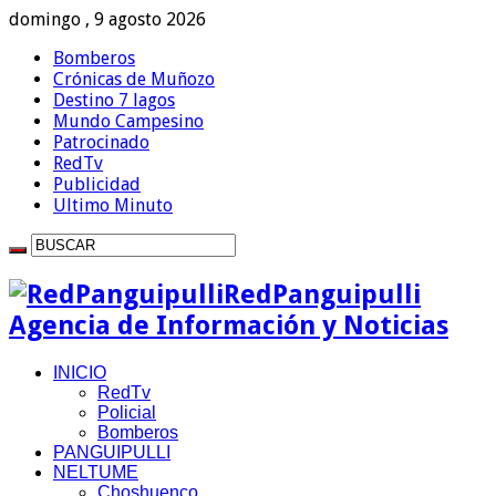
domingo , 9 agosto 2026
Bomberos
Crónicas de Muñozo
Destino 7 lagos
Mundo Campesino
Patrocinado
RedTv
Publicidad
Ultimo Minuto
RedPanguipulli
Agencia de Información y Noticias
INICIO
RedTv
Policial
Bomberos
PANGUIPULLI
NELTUME
Choshuenco