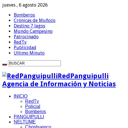
jueves , 6 agosto 2026
Bomberos
Crónicas de Muñozo
Destino 7 lagos
Mundo Campesino
Patrocinado
RedTv
Publicidad
Ultimo Minuto
RedPanguipulli
Agencia de Información y Noticias
INICIO
RedTv
Policial
Bomberos
PANGUIPULLI
NELTUME
Choshuenco