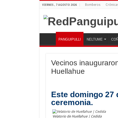
Bomberos
Crónica
VIERNES , 7 AGOSTO 2026
PANGUIPULLI
NELTUME
COÑ
Vecinos inauguraron
Huellahue
Este domingo 27 d
ceremonia.
Velatorio de Huellahue | Cedida