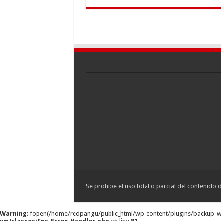
Se prohibe el uso total o parcial del contenido 
Warning
: fopen(/home/redpangu/public_html/wp-content/plugins/backup-wp/lo
wp/classes/Sns_Error_Handler.php
on line
81