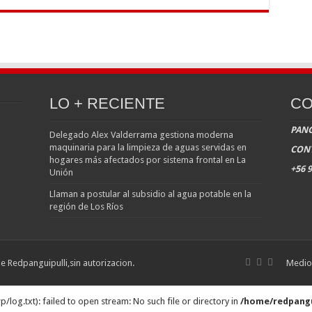
LO + RECIENTE
CO
PANG
Delegado Alex Valderrama gestiona moderna
maquinaria para la limpieza de aguas servidas en
CON
hogares más afectados por sistema frontal en La
+56 9
Unión
Llaman a postular al subsidio al agua potable en la
región de Los Ríos
de Redpanguipulli,sin autorizacion.
Medio 
g.txt): failed to open stream: No such file or directory in
/home/redpangu