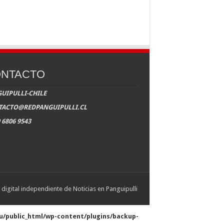
NTACTO
UIPULLI-CHILE
TACTO@REDPANGUIPULLI.CL
 6806 9543
digital independiente de Noticias en Panguipulli
/public_html/wp-content/plugins/backup-