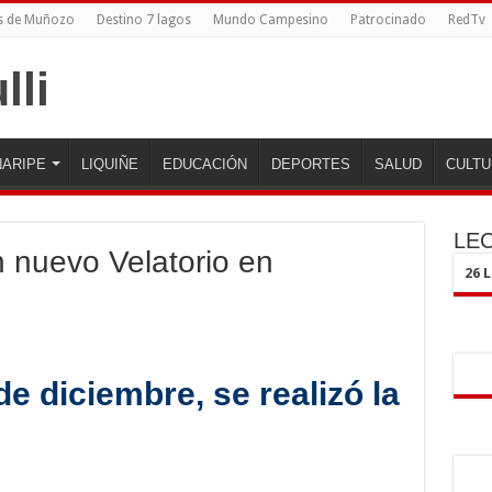
s de Muñozo
Destino 7 lagos
Mundo Campesino
Patrocinado
RedTv
ARIPE
LIQUIÑE
EDUCACIÓN
DEPORTES
SALUD
CULTU
LE
 nuevo Velatorio en
26 
e diciembre, se realizó la