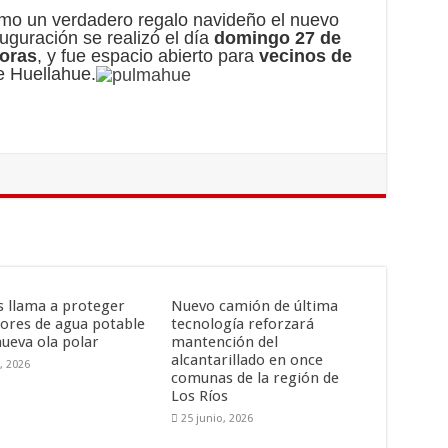
mo un verdadero regalo navideño el nuevo
uguración se realizó el día
domingo 27 de
horas
, y fue espacio abierto para
vecinos de
 Huellahue.
is llama a proteger
Nuevo camión de última
ores de agua potable
tecnología reforzará
nueva ola polar
mantención del
alcantarillado en once
o, 2026
comunas de la región de
Los Ríos
25 junio, 2026