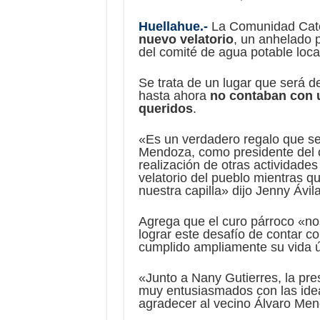
Huellahue.-
La Comunidad Catól
nuevo velatorio
, un anhelado 
del comité de agua potable loca
Se trata de un lugar que será d
hasta ahora
no contaban con u
queridos
.
«Es un verdadero regalo que se
Mendoza, como presidente del c
realización de otras actividades
velatorio del pueblo mientras qu
nuestra capilla» dijo Jenny Ávi
Agrega que el curo párroco «no
lograr este desafío de contar c
cumplido ampliamente su vida ú
«Junto a Nany Gutierres, la pr
muy entusiasmados con las idea
agradecer al vecino Álvaro Mend