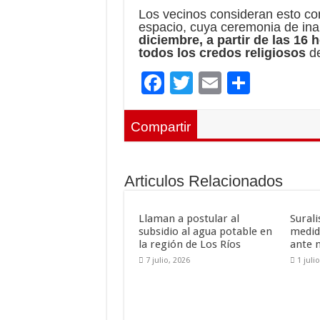
Los vecinos consideran esto co
espacio, cuya ceremonia de ina
diciembre, a partir de las 16 
todos los credos religiosos
de
F
T
E
C
ac
wi
m
o
e
tt
ai
m
Compartir
b
er
l
p
o
ar
Articulos Relacionados
o
ti
k
r
Llaman a postular al
Sural
subsidio al agua potable en
medid
la región de Los Ríos
ante 
7 julio, 2026
1 juli