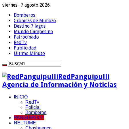
viernes , 7 agosto 2026
Bomberos
Crónicas de Muñozo
Destino 7 lagos
Mundo Campesino
Patrocinado
RedTv
Publicidad
Ultimo Minuto
RedPanguipulli
Agencia de Información y Noticias
INICIO
RedTv
Policial
Bomberos
PANGUIPULLI
NELTUME
Choshuenco