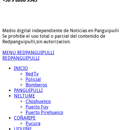
+56 9 6806 9543
Medio digital independiente de Noticias en Panguipulli
Se prohibe el uso total o parcial del contenido de
Redpanguipulli,sin autorizacion.
MENU REDPANGUIPULLI
REDPANGUIPULLI
INICIO
RedTv
Policial
Bomberos
PANGUIPULLI
NELTUME
Choshuenco
Puerto Fuy
Puerto Pirehueico
COÑARIPE
Pucura
LIQUIÑE