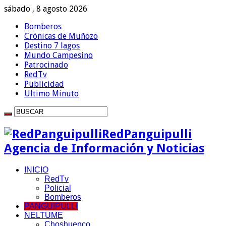
sábado , 8 agosto 2026
Bomberos
Crónicas de Muñozo
Destino 7 lagos
Mundo Campesino
Patrocinado
RedTv
Publicidad
Ultimo Minuto
RedPanguipulli
Agencia de Información y Noticias
INICIO
RedTv
Policial
Bomberos
PANGUIPULLI
NELTUME
Choshuenco