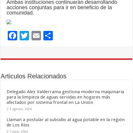
Ambas instituciones continuarán desarrollando
acciones conjuntas para ir en beneficio de la
comunidad.
F
T
E
C
ac
wi
m
o
e
tt
ai
m
b
er
l
p
o
ar
Articulos Relacionados
o
ti
k
r
Delegado Alex Valderrama gestiona moderna maquinaria
para la limpieza de aguas servidas en hogares más
afectados por sistema frontal en La Unión
5 agosto, 2026
Llaman a postular al subsidio al agua potable en la región
de Los Ríos
7 julio, 2026