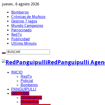
jueves , 6 agosto 2026
Bomberos
Crónicas de Muñozo
Destino 7 lagos
Mundo Campesino
Patrocinado
RedTv
Publicidad
Ultimo Minuto
RedPanguipulli Agenc
INICIO
RedTv
Policial
Bomberos
PANGUIPULLI
NELTUME
Choshuenco
Puerto Fuy