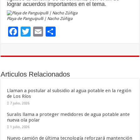
lograr acuerdos importantes en el tema.
Playa de Panguipulli | Nacho Zúñiga
F
T
E
C
ac
wi
m
o
e
tt
ai
m
b
er
l
p
o
ar
Articulos Relacionados
o
ti
k
r
Llaman a postular al subsidio al agua potable en la región
de Los Ríos
7 julio, 2026
Suralis llama a proteger medidores de agua potable ante
nueva ola polar
1 julio, 2026
Nuevo camión de última tecnología reforzará mantención