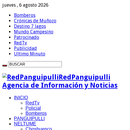
jueves , 6 agosto 2026
Bomberos
Crónicas de Muñozo
Destino 7 lagos
Mundo Campesino
Patrocinado
RedTv
Publicidad
Ultimo Minuto
RedPanguipulli
Agencia de Información y Noticias
INICIO
RedTv
Policial
Bomberos
PANGUIPULLI
NELTUME
Choshuenco