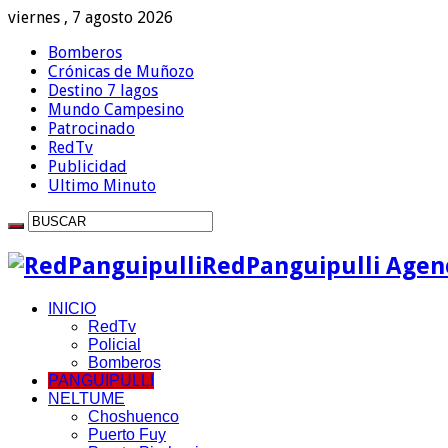
viernes , 7 agosto 2026
Bomberos
Crónicas de Muñozo
Destino 7 lagos
Mundo Campesino
Patrocinado
RedTv
Publicidad
Ultimo Minuto
RedPanguipulli Agenc
INICIO
RedTv
Policial
Bomberos
PANGUIPULLI
NELTUME
Choshuenco
Puerto Fuy