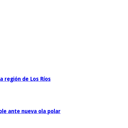
la región de Los Ríos
ble ante nueva ola polar