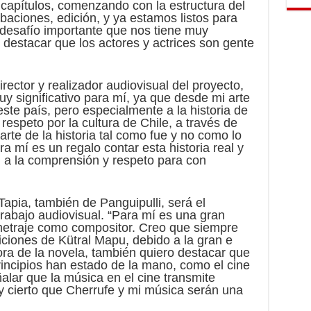
capítulos, comenzando con la estructura del
baciones, edición, y ya estamos listos para
 desafío importante que nos tiene muy
destacar que los actores y actrices son gente
irector y realizador audiovisual del proyecto,
y significativo para mí, ya que desde mi arte
 este país, pero especialmente a la historia de
respeto por la cultura de Chile, a través de
rte de la historia tal como fue y no como lo
 mí es un regalo contar esta historia real y
ia, a la comprensión y respeto para con
apia, también de Panguipulli, será el
rabajo audiovisual. “Para mí es una gran
ometraje como compositor. Creo que siempre
ciones de Kütral Mapu, debido a la gran e
ora de la novela, también quiero destacar que
rincipios han estado de la mano, como el cine
lar que la música en el cine transmite
y cierto que Cherrufe y mi música serán una