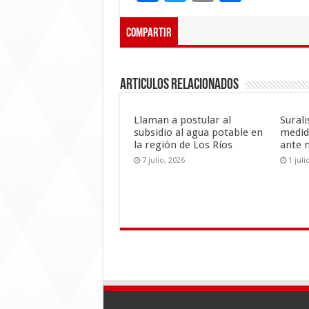
ac
wi
m
o
e
tt
ai
m
Compartir
b
er
l
p
o
ar
Articulos Relacionados
o
ti
k
r
Llaman a postular al
Sural
subsidio al agua potable en
medid
la región de Los Ríos
ante 
7 julio, 2026
1 juli