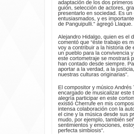
adaptación de los dos primeros 
guión, selección de actores, gra
presentarlo en sociedad. Es un
entusiasmados, y es importante 
de Panguipulli.” agregó Llaque.
Alejandro Hidalgo, quien es el d
comentó que “éste trabajo es mu
voy a contribuir a la historia de
un pueblo para la convivencia y 
este cortometraje se mostrará pa
han contado desde siempre. Para
aportar a la verdad, a la justic
nuestras culturas originarias”.
El compositor y músico Andrés T
encargado de musicalizar este t
alegría participar en este cort
existió Cherrufe en mis composi
intensa colaboración con la aut
el cine y la música desde sus p
mudo, por ejemplo, también seña
sentimientos y emociones, esto
perfecta simbiosis”.