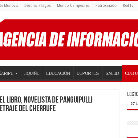
 de Muñozo
Destino 7 lagos
Mundo Campesino
Patrocinado
RedTv
ÑARIPE
LIQUIÑE
EDUCACIÓN
DEPORTES
SALUD
CULTU
LECTO
l libro, novelista de Panguipulli
27 
etraje del Cherrufe