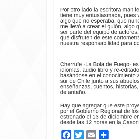
Por otro lado la escritora mani
tiene muy entusiasmada, pues ve
algo que no esperaba, que nunc
me llevó a crear el guión, algo
ser parte del equipo de actore
que disfruten de este cortometr
nuestra responsabilidad para c
Cherrufe -La Bola de Fuego- es
idiomas, audio libro y re-editad
basándose en el conocimiento a
sur de Chile junto a sus abuelos,
enseñanzas, cuentos, historias,
de antaño.
Hay que agregar que este proye
por el Gobierno Regional de los
estrenado el 13 de diciembre en
desde las 12 horas en la Casona
F
T
E
C