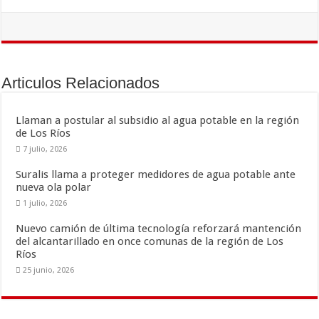
ac
wi
m
o
e
tt
ai
m
b
er
l
p
o
ar
Articulos Relacionados
o
ti
k
r
Llaman a postular al subsidio al agua potable en la región
de Los Ríos
7 julio, 2026
Suralis llama a proteger medidores de agua potable ante
nueva ola polar
1 julio, 2026
Nuevo camión de última tecnología reforzará mantención
del alcantarillado en once comunas de la región de Los
Ríos
25 junio, 2026