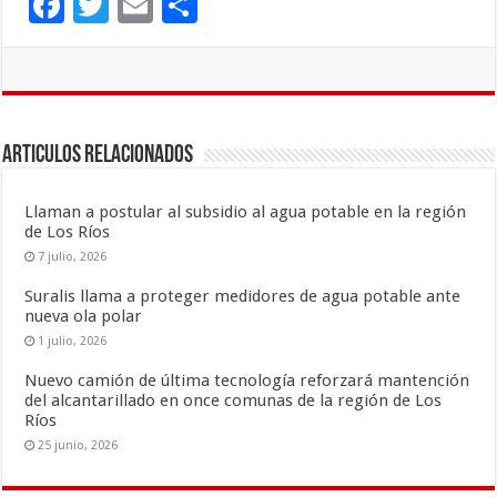
F
T
E
C
ac
wi
m
o
e
tt
ai
m
b
er
l
p
o
ar
Articulos Relacionados
o
ti
k
r
Llaman a postular al subsidio al agua potable en la región
de Los Ríos
7 julio, 2026
Suralis llama a proteger medidores de agua potable ante
nueva ola polar
1 julio, 2026
Nuevo camión de última tecnología reforzará mantención
del alcantarillado en once comunas de la región de Los
Ríos
25 junio, 2026