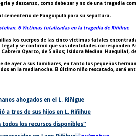
legría y descanso, como debe ser y no de una tragedia co
l cementerio de Panguipulli para su sepultura.
teban. 6 Victimas totalizadas en la tragedia de Riñihue
ilias los cuerpos de las cinco víctimas fatales encontrad
co Legal y se confirmó que sus identidades corresponden
Pa
s Cabrera Oyarzo, de 5 años; Isidora Medina Huequilaf, d
de de ayer a sus familiares, en tanto los pequeños herma
udos en la medianoche. El último niño rescatado, será ent
rmanos ahogados en el L. Riñigue
 a tres de sus hijos en L. Riñihue
todos los recursos disponibles”