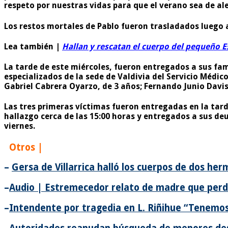
respeto por nuestras vidas para que el verano sea de a
Los restos mortales de Pablo fueron trasladados luego a
Lea también |
Hallan y rescatan el cuerpo del pequeño Es
La tarde de este miércoles, fueron entregados a sus fam
especializados de la sede de Valdivia del Servicio Médi
Gabriel Cabrera Oyarzo, de 3 años; Fernando Junio Davi
Las tres primeras víctimas fueron entregadas en la tar
hallazgo cerca de las 15:00 horas y entregados a sus de
viernes.
Otros |
–
Gersa de Villarrica halló los cuerpos de dos he
–
Audio | Estremecedor relato de madre que perdió
–
Intendente por tragedia en L. Riñihue “Tenemos 