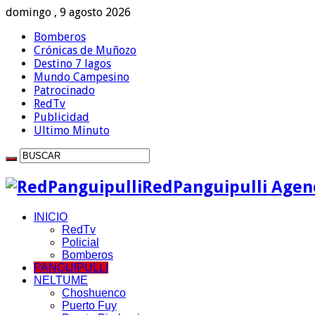
domingo , 9 agosto 2026
Bomberos
Crónicas de Muñozo
Destino 7 lagos
Mundo Campesino
Patrocinado
RedTv
Publicidad
Ultimo Minuto
RedPanguipulli Agenc
INICIO
RedTv
Policial
Bomberos
PANGUIPULLI
NELTUME
Choshuenco
Puerto Fuy