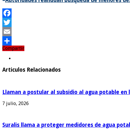
–
Autoridades reanudan búsqueda de menores des
Facebook
Twitter
Email
Compartir
Compartir
Articulos Relacionados
Llaman a postular al subsidio al agua potable en 
7 julio, 2026
Suralis llama a proteger medidores de agua pota