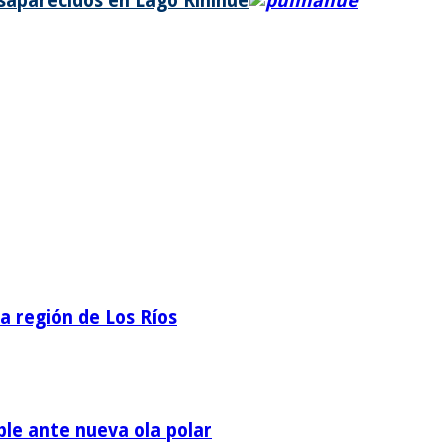
aparecidos en Lago Riñihue
la región de Los Ríos
ble ante nueva ola polar