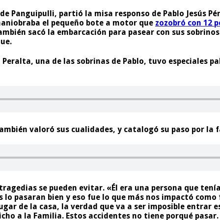
de Panguipulli, partió la misa responso de Pablo Jesús Pé
 maniobraba el pequeño bote a motor que
zozobró con 12 p
ambién sacó la embarcación para pasear con sus sobrinos 
hue.
 Peralta, una de las sobrinas de Pablo, tuvo especiales p
ambién valoró sus cualidades, y catalogó su paso por la f
ragedias se pueden evitar. «Él era una persona que tenía 
s lo pasaran bien y eso fue lo que más nos impactó como 
gar de la casa, la verdad que va a ser imposible entrar e
dicho a la Familia. Estos accidentes no tiene porqué pasa