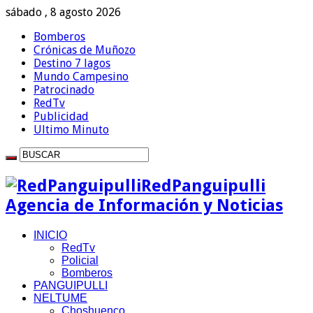
sábado , 8 agosto 2026
Bomberos
Crónicas de Muñozo
Destino 7 lagos
Mundo Campesino
Patrocinado
RedTv
Publicidad
Ultimo Minuto
RedPanguipulli
Agencia de Información y Noticias
INICIO
RedTv
Policial
Bomberos
PANGUIPULLI
NELTUME
Choshuenco