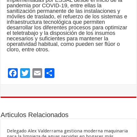
implementadas por ESSAL desde el inicio de la
pandemia por COVID-19, entre ellas la
sanitización permanente de las instalaciones y
móviles de traslado, el refuerzo de los sistemas e
infraestructura tecnológica que permiten
desarrollar los diferentes procesos para optimizar
el teletrabajo y la disposición de los insumos
necesarios y suficientes para mantener la
operatividad habitual, como pueden ser flúor o
cloro, entre otros.
F
T
E
C
ac
wi
m
o
e
tt
ai
m
b
er
l
p
o
ar
Articulos Relacionados
o
ti
k
r
Delegado Alex Valderrama gestiona moderna maquinaria
para la limpieza de aguas servidas en hogares más